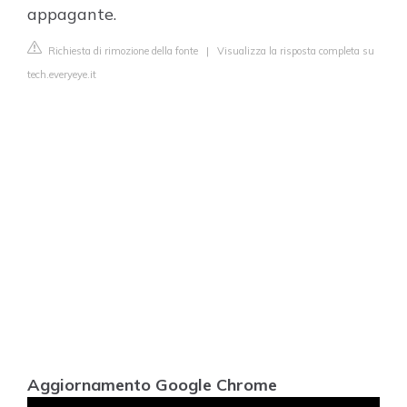
appagante.
Richiesta di rimozione della fonte
|
Visualizza la risposta completa su
tech.everyeye.it
Aggiornamento Google Chrome