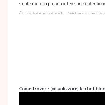
Confermare la propria intenzione autentican
Richiesta di rimozione della fonte
|
Visualizza la risposta completa
Come trovare (visualizzare) le chat b