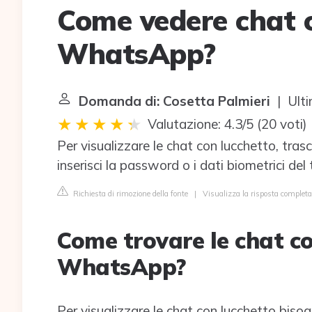
Come vedere chat c
WhatsApp?
Domanda di: Cosetta Palmieri
| Ulti
Valutazione: 4.3/5
(
20 voti
)
Per visualizzare le chat con lucchetto, tras
inserisci la password o i dati biometrici del
Richiesta di rimozione della fonte
|
Visualizza la risposta comple
Come trovare le chat co
WhatsApp?
Per visualizzare le chat con lucchetto biso