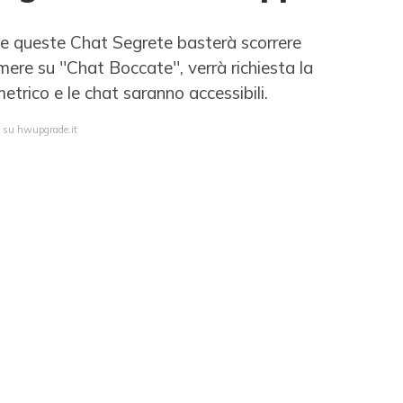
e queste Chat Segrete basterà scorrere
mere su ''Chat Boccate'', verrà richiesta la
trico e le chat saranno accessibili.
a su hwupgrade.it