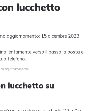
on lucchetto
mo aggiornamento: 15 dicembre 2023
cina lentamente verso il basso la posta e
 tuo telefono.
ta su blog.whatsapp.com
n lucchetto su
gnerà poi accedere alla scheda "Chat" e