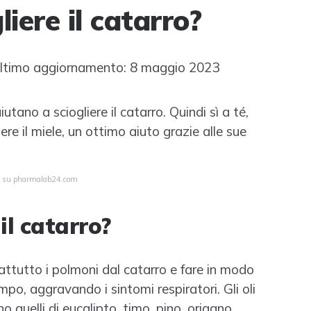
iere il catarro?
timo aggiornamento: 8 maggio 2023
tano a sciogliere il catarro. Quindi sì a té,
ere il miele, un ottimo aiuto grazie alle sue
ta su pharmalab24.com
il catarro?
rattutto i polmoni dal catarro e fare in modo
po, aggravando i sintomi respiratori. Gli oli
no quelli di eucalipto, timo, pino, origano,