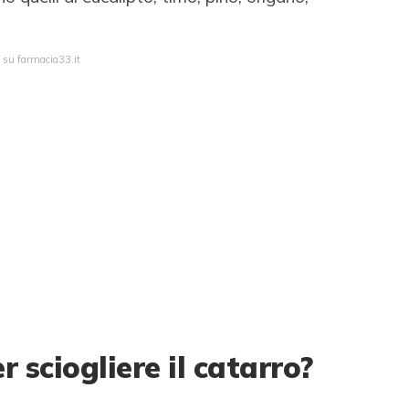
a su farmacia33.it
 sciogliere il catarro?