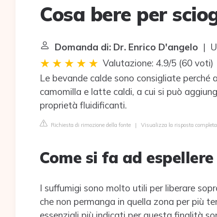
Cosa bere per sciogl
Domanda di: Dr. Enrico D'angelo
| Ul
Valutazione: 4.9/5
(
60 voti
)
Le bevande calde sono consigliate perché aiu
camomilla e latte caldi, a cui si può aggiung
proprietà fluidificanti.
Richiesta di rimozione della fonte
|
Visualizza la risposta comple
Come si fa ad espellere 
I suffumigi sono molto utili per liberare sop
che non permanga in quella zona per più tem
essenziali più indicati per questa finalità so