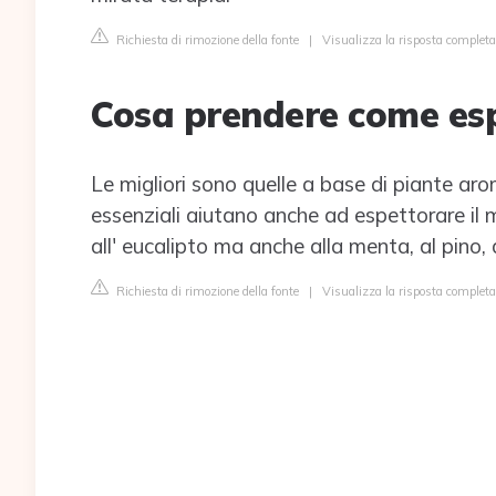
Richiesta di rimozione della fonte
|
Visualizza la risposta complet
Cosa prendere come es
Le migliori sono quelle a base di piante arom
essenziali aiutano anche ad espettorare il m
all' eucalipto ma anche alla menta, al pino, 
Richiesta di rimozione della fonte
|
Visualizza la risposta completa