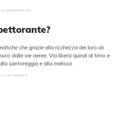
a su valorinormali.com
pettorante?
atiche che grazie alla ricchezza dei loro oli
uco dalle vie aeree. Via libera quindi al timo e
alla santoreggia e alla melissa.
 su cure-naturali.it