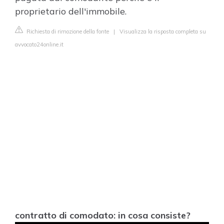
proprietario dell'immobile.
Richiesta di rimozione della fonte
|
Visualizza la risposta completa su
avvocato24online.it
contratto di comodato: in cosa consiste?