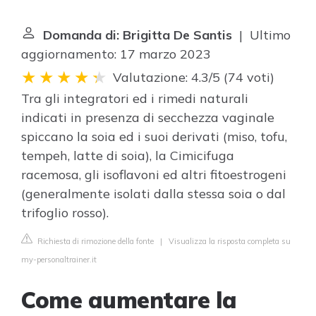
Domanda di: Brigitta De Santis
| Ultimo
aggiornamento: 17 marzo 2023
Valutazione: 4.3/5
(
74 voti
)
Tra gli integratori ed i rimedi naturali
indicati in presenza di secchezza vaginale
spiccano la soia ed i suoi derivati (miso, tofu,
tempeh, latte di soia), la Cimicifuga
racemosa, gli isoflavoni ed altri fitoestrogeni
(generalmente isolati dalla stessa soia o dal
trifoglio rosso).
Richiesta di rimozione della fonte
|
Visualizza la risposta completa su
my-personaltrainer.it
Come aumentare la