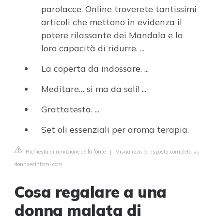
parolacce. Online troverete tantissimi
articoli che mettono in evidenza il
potere rilassante dei Mandala e la
loro capacità di ridurre. ...
La coperta da indossare. ...
Meditare… si ma da soli! ...
Grattatesta. ...
Set oli essenziali per aroma terapia.
Richiesta di rimozione della fonte
|
Visualizza la risposta completa su
donnaedintorni.com
Cosa regalare a una
donna malata di