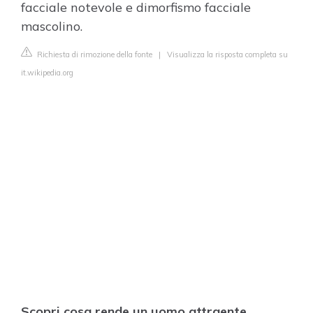
facciale notevole e dimorfismo facciale
mascolino.
Richiesta di rimozione della fonte
|
Visualizza la risposta completa su
it.wikipedia.org
Scopri cosa rende un uomo attraente