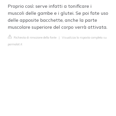
Proprio così: serve infatti a tonificare i
muscoli delle gambe e i glutei. Se poi fate uso
delle apposite bacchette, anche la parte
muscolare superiore del corpo verrà attivata.
Richiesta di rimozione della fonte
|
Visualizza la risposta completa su
parmalat.it