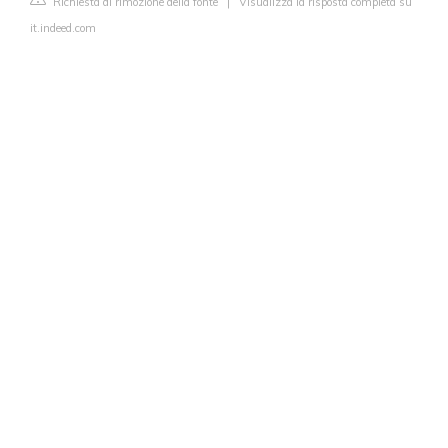
Richiesta di rimozione della fonte
|
Visualizza la risposta completa su
it.indeed.com