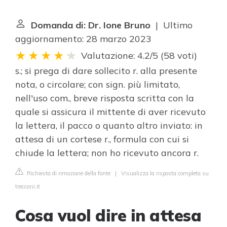
Domanda di: Dr. Ione Bruno
| Ultimo
aggiornamento: 28 marzo 2023
Valutazione: 4.2/5
(
58 voti
)
s.; si prega di dare sollecito r. alla presente
nota, o circolare; con sign. più limitato,
nell'uso com., breve risposta scritta con la
quale si assicura il mittente di aver ricevuto
la lettera, il pacco o quanto altro inviato: in
attesa di un cortese r., formula con cui si
chiude la lettera; non ho ricevuto ancora r.
Richiesta di rimozione della fonte
|
Visualizza la risposta completa su
treccani.it
Cosa vuol dire in attesa