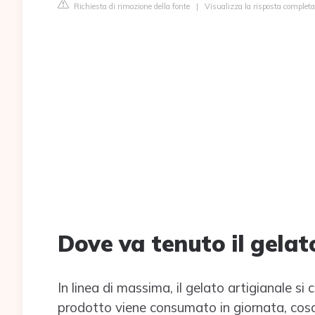
Richiesta di rimozione della fonte
|
Visualizza la risposta complet
Dove va tenuto il gelat
In linea di massima, il gelato artigianale s
prodotto viene consumato in giornata, cosa