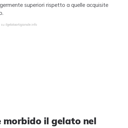
rmente superiori rispetto a quelle acquisite
o.
su ilgelatoartigianale.info
 morbido il gelato nel