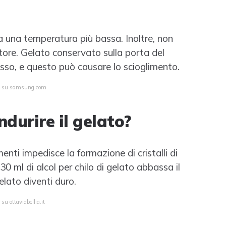
 a una temperatura più bassa. Inoltre, non
atore. Gelato conservato sulla porta del
esso, e questo può causare lo scioglimento.
ta su samsung.com
ndurire il gelato?
imenti impedisce la formazione di cristalli di
30 ml di alcol per chilo di gelato abbassa il
elato diventi duro.
su ottaviabellia.it