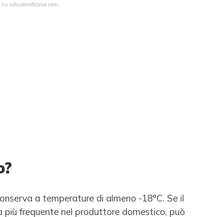
a su soluzionidicasa.com
o?
i conserva a temperature di almeno -18°C. Se il
 più frequente nel produttore domestico, può