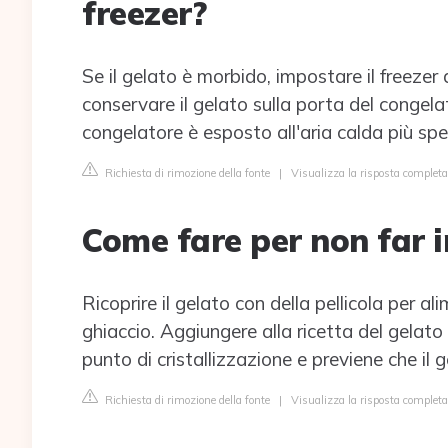
freezer?
Se il gelato è morbido, impostare il freezer
conservare il gelato sulla porta del congel
congelatore è esposto all'aria calda più sp
Richiesta di rimozione della fonte
|
Visualizza la risposta comple
Come fare per non far i
Ricoprire il gelato con della pellicola per al
ghiaccio. Aggiungere alla ricetta del gelato 
punto di cristallizzazione e previene che il g
Richiesta di rimozione della fonte
|
Visualizza la risposta completa 