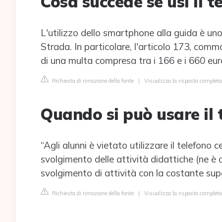
Cosa succede se usi il 
L'utilizzo dello smartphone alla guida è un
Strada. In particolare, l'articolo 173, comm
di una multa compresa tra i 166 e i 660 euro
Richiesta di rimozione della fonte
|
Visualizza la risposta completa
Quando si può usare il t
“Agli alunni è vietato utilizzare il telefono ce
svolgimento delle attività didattiche (ne è c
svolgimento di attività con la costante sup
Richiesta di rimozione della fonte
|
Visualizza la risposta complet