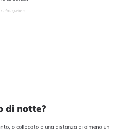
 su focusjunior.it
o di notte?
pento, o collocato a una distanza di almeno un