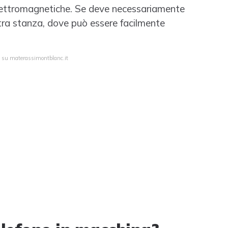
 elettromagnetiche. Se deve necessariamente
altra stanza, dove può essere facilmente
a su materassimontblanc.it