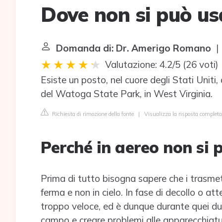
Dove non si può usa
Domanda di: Dr. Amerigo Romano
| 
Valutazione: 4.2/5
(
26 voti
)
Esiste un posto, nel cuore degli Stati Uniti,
del Watoga State Park, in West Virginia.
Richiesta di rimozione della fonte
|
Visualizza la risposta completa
Perché in aereo non si p
Prima di tutto bisogna sapere che i trasmet
ferma e non in cielo. In fase di decollo o at
troppo veloce, ed è dunque durante quei 
campo e creare problemi alle apparecchiatu