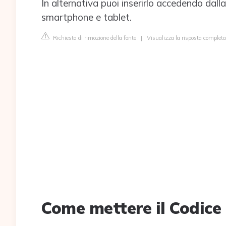
In alternativa puoi inserirlo accedendo dall
smartphone e tablet.
Richiesta di rimozione della fonte
|
Visualizza la risposta completa 
Come mettere il Codice