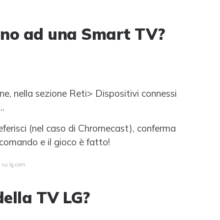
fono ad una Smart TV?
e, nella sezione Reti> Dispositivi connessi
..
preferisci (nel caso di Chromecast), conferma
lecomando e il gioco è fatto!
a su lg.com
della TV LG?