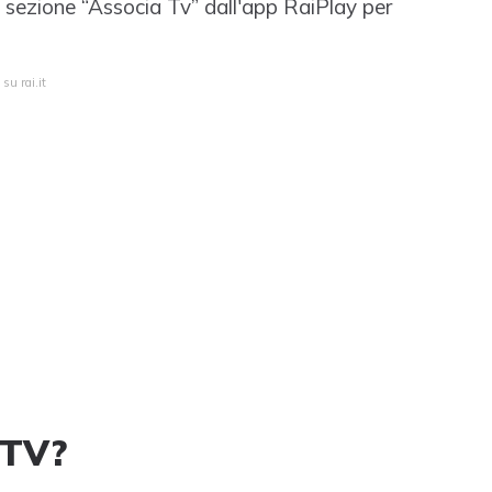
a sezione “Associa Tv” dall'app RaiPlay per
su rai.it
 TV?