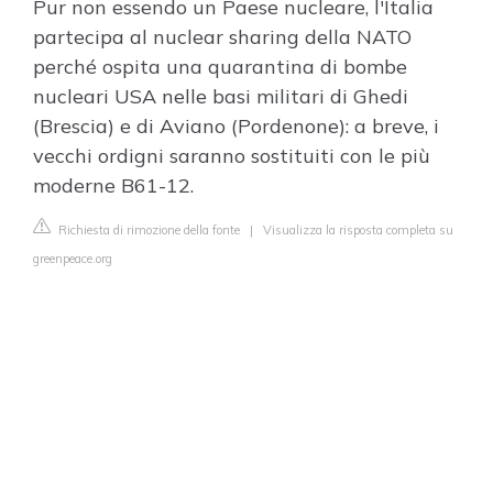
Pur non essendo un Paese nucleare, l'Italia
partecipa al nuclear sharing della NATO
perché ospita una quarantina di bombe
nucleari USA nelle basi militari di Ghedi
(Brescia) e di Aviano (Pordenone): a breve, i
vecchi ordigni saranno sostituiti con le più
moderne B61-12.
Richiesta di rimozione della fonte
|
Visualizza la risposta completa su
greenpeace.org