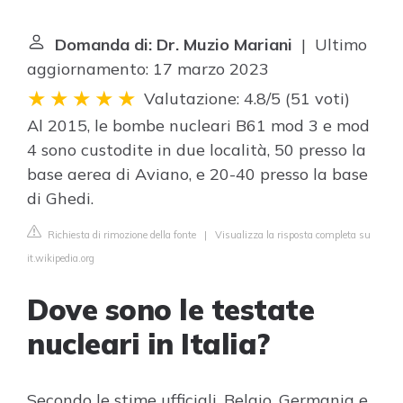
Domanda di: Dr. Muzio Mariani
| Ultimo
aggiornamento: 17 marzo 2023
Valutazione: 4.8/5
(
51 voti
)
Al 2015, le bombe nucleari B61 mod 3 e mod
4 sono custodite in due località, 50 presso la
base aerea di Aviano, e 20-40 presso la base
di Ghedi.
Richiesta di rimozione della fonte
|
Visualizza la risposta completa su
it.wikipedia.org
Dove sono le testate
nucleari in Italia?
Secondo le stime ufficiali, Belgio, Germania e