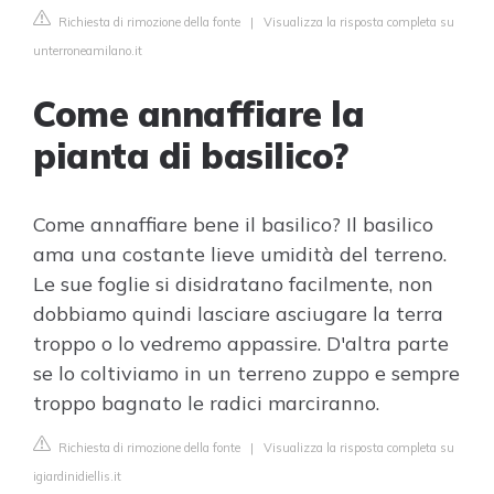
Richiesta di rimozione della fonte
|
Visualizza la risposta completa su
unterroneamilano.it
Come annaffiare la
pianta di basilico?
Come annaffiare bene il basilico? Il basilico
ama una costante lieve umidità del terreno.
Le sue foglie si disidratano facilmente, non
dobbiamo quindi lasciare asciugare la terra
troppo o lo vedremo appassire. D'altra parte
se lo coltiviamo in un terreno zuppo e sempre
troppo bagnato le radici marciranno.
Richiesta di rimozione della fonte
|
Visualizza la risposta completa su
igiardinidiellis.it