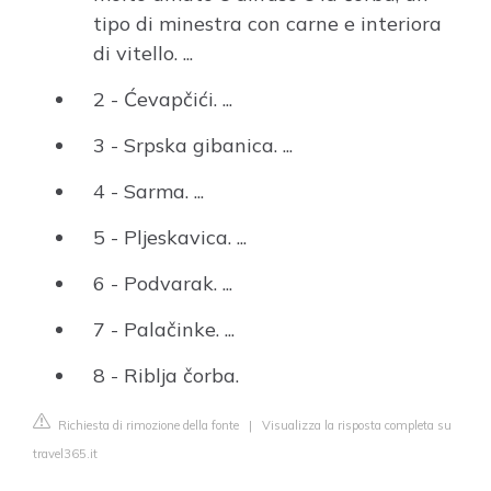
tipo di minestra con carne e interiora
di vitello. ...
2 - Ćevapčići. ...
3 - Srpska gibanica. ...
4 - Sarma. ...
5 - Pljeskavica. ...
6 - Podvarak. ...
7 - Palačinke. ...
8 - Riblja čorba.
Richiesta di rimozione della fonte
|
Visualizza la risposta completa su
travel365.it