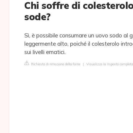
Chi soffre di colestero
sode?
Sì, è possibile consumare un uovo sodo al g
leggermente alto, poiché il colesterolo intr
sui livelli ematici.
Richiesta di rimozione della fonte
|
Visualizza la risposta completa