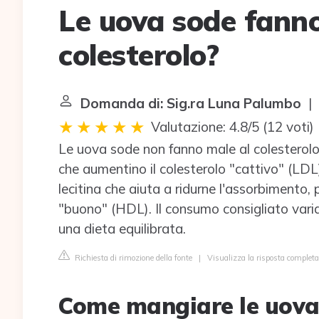
Le uova sode fanno
colesterolo?
Domanda di: Sig.ra Luna Palumbo
| 
Valutazione: 4.8/5
(
12 voti
)
Le uova sode non fanno male al colesterolo 
che aumentino il colesterolo "cattivo" (LD
lecitina che aiuta a ridurne l'assorbimento,
"buono" (HDL). Il consumo consigliato varia
una dieta equilibrata.
Richiesta di rimozione della fonte
|
Visualizza la risposta completa 
Come mangiare le uova 