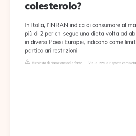
colesterolo?
In Italia, l'INRAN indica di consumare al m
più di 2 per chi segue una dieta volta ad ab
in diversi Paesi Europei, indicano come lim
particolari restrizioni.
Richiesta di rimozione della fonte
|
Visualizza la risposta completa 