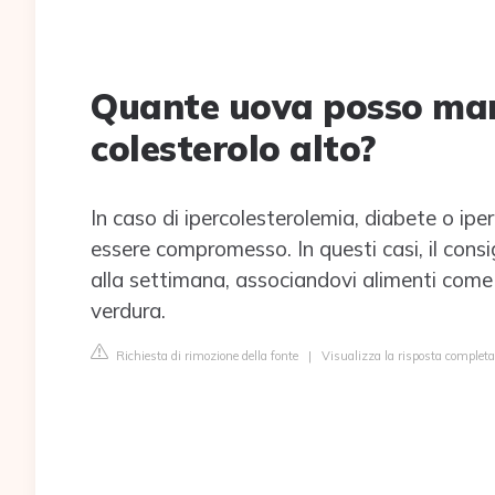
Quante uova posso mang
colesterolo alto?
In caso di ipercolesterolemia, diabete o ipe
essere compromesso. In questi casi, il consi
alla settimana, associandovi alimenti come ce
verdura.
Richiesta di rimozione della fonte
|
Visualizza la risposta complet