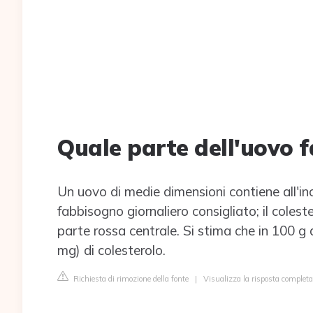
Quale parte dell'uovo f
Un uovo di medie dimensioni contiene all'inc
fabbisogno giornaliero consigliato; il colest
parte rossa centrale. Si stima che in 100 g d
mg) di colesterolo.
Richiesta di rimozione della fonte
|
Visualizza la risposta completa