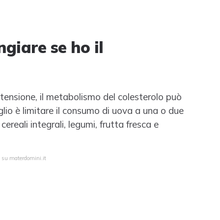
iare se ho il
rtensione, il metabolismo del colesterolo può
glio è limitare il consumo di uova a una o due
reali integrali, legumi, frutta fresca e
a su materdomini.it