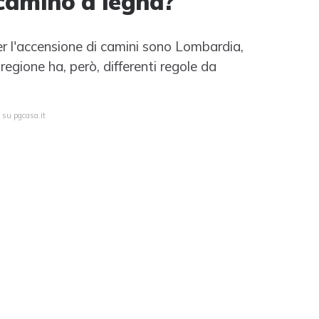
 camino a legna?
er l'accensione di camini sono Lombardia,
gione ha, però, differenti regole da
 su pgcasa.it