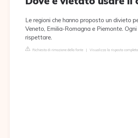
Dove è vietato usare il
Le regioni che hanno proposto un divieto p
Veneto, Emilia-Romagna e Piemonte. Ogni re
rispettare.
Richiesta di rimozione della fonte
|
Visualizza la risposta completa