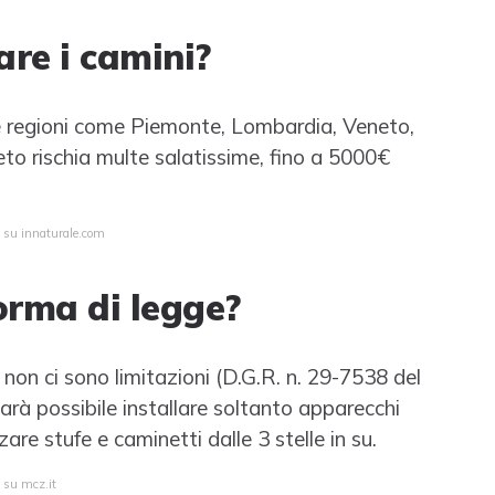
re i camini?
rse regioni come Piemonte, Lombardia, Veneto,
eto rischia multe salatissime, fino a 5000€
a su innaturale.com
orma di legge?
 non ci sono limitazioni (D.G.R. n. 29-7538 del
rà possibile installare soltanto apparecchi
zare stufe e caminetti dalle 3 stelle in su.
a su mcz.it