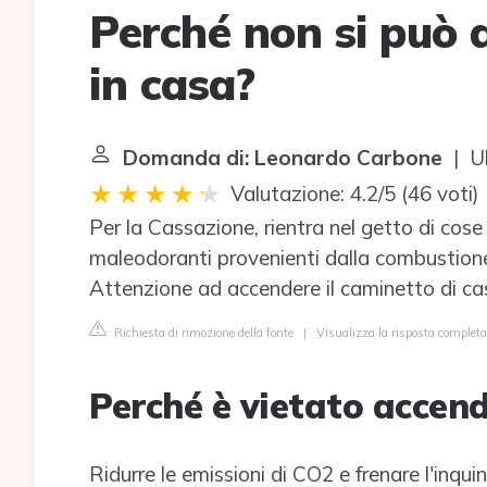
Perché non si può 
in casa?
Domanda di: Leonardo Carbone
| Ul
Valutazione: 4.2/5
(
46 voti
)
Per la Cassazione, rientra nel getto di cose
maleodoranti provenienti dalla combustione 
Attenzione ad accendere il caminetto di casa
Richiesta di rimozione della fonte
|
Visualizza la risposta completa 
Perché è vietato accend
Ridurre le emissioni di CO2 e frenare l'inqu