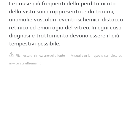
Le cause più frequenti della perdita acuta
della vista sono rappresentate da traumi,
anomalie vascolari, eventi ischemici, distacco
retinico ed emorragia del vitreo. In ogni caso,
diagnosi e trattamento devono essere il più
tempestivi possibile.
Richiesta di rimozione della fonte
|
Visualizza la risposta completa su
my-personaltrainer.it