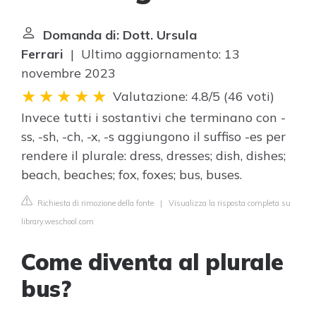
Domanda di: Dott. Ursula
Ferrari
| Ultimo aggiornamento: 13
novembre 2023
Valutazione: 4.8/5
(
46 voti
)
Invece tutti i sostantivi che terminano con -
ss, -sh, -ch, -x, -s aggiungono il suffiso -es per
rendere il plurale: dress, dresses; dish, dishes;
beach, beaches; fox, foxes; bus, buses.
Richiesta di rimozione della fonte
|
Visualizza la risposta completa su
library.weschool.com
Come diventa al plurale
bus?