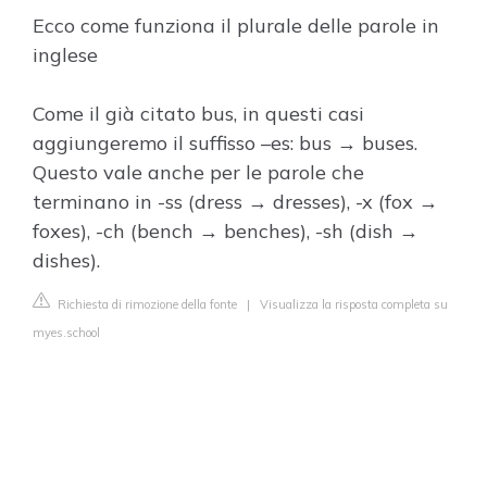
Ecco come funziona il plurale delle parole in
inglese
Come il già citato bus, in questi casi
aggiungeremo il suffisso –es: bus → buses.
Questo vale anche per le parole che
terminano in -ss (dress → dresses), -x (fox →
foxes), -ch (bench → benches), -sh (dish →
dishes).
Richiesta di rimozione della fonte
|
Visualizza la risposta completa su
myes.school