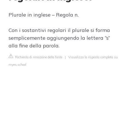
Plurale in inglese – Regola n.
Con i sostantivi regolari il plurale si forma
semplicemente aggiungendo la lettera “s”
alla fine della parola.
Richiesta di rimozione della fonte
|
Visualizza la risposta completa su
myes.school