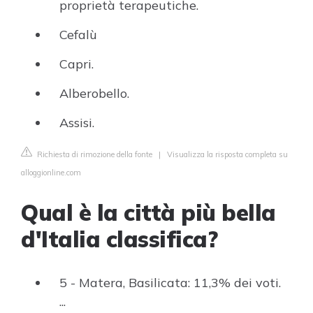
proprietà terapeutiche.
Cefalù
Capri.
Alberobello.
Assisi.
Richiesta di rimozione della fonte
|
Visualizza la risposta completa su
alloggionline.com
Qual è la città più bella
d'Italia classifica?
5 - Matera, Basilicata: 11,3% dei voti.
...