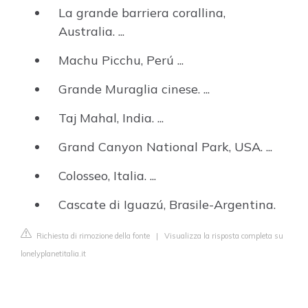
La grande barriera corallina,
Australia. ...
Machu Picchu, Perú ...
Grande Muraglia cinese. ...
Taj Mahal, India. ...
Grand Canyon National Park, USA. ...
Colosseo, Italia. ...
Cascate di Iguazú, Brasile-Argentina.
Richiesta di rimozione della fonte
|
Visualizza la risposta completa su
lonelyplanetitalia.it