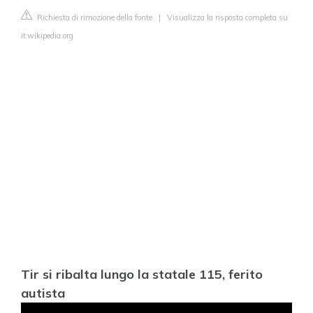
Richiesta di rimozione della fonte
|
Visualizza la risposta completa su
it.wikipedia.org
Tir si ribalta lungo la statale 115, ferito
autista