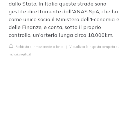
dallo Stato. In Italia queste strade sono
gestite direttamente dall'ANAS SpA, che ha
come unico socio il Ministero dell'Economia e
delle Finanze, e conta, sotto il proprio
controllo, un'arteria lunga circa 18.000km.
Richiesta di rimozione della fonte
|
Visualizza la risposta completa su
motori.virgilio.it