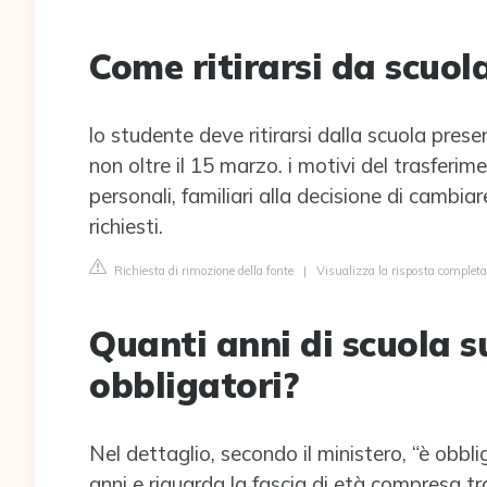
Come ritirarsi da scuol
lo studente deve ritirarsi dalla scuola pres
non oltre il 15 marzo. i motivi del trasferi
personali, familiari alla decisione di cambi
richiesti.
Richiesta di rimozione della fonte
|
Visualizza la risposta completa 
Quanti anni di scuola s
obbligatori?
Nel dettaglio, secondo il ministero, “è obbli
anni e riguarda la fascia di età compresa tra 