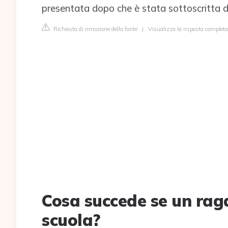
presentata dopo che è stata sottoscritta da
Richiesta di rimozione della fonte
|
Visualizza la risposta completa
Cosa succede se un rag
scuola?