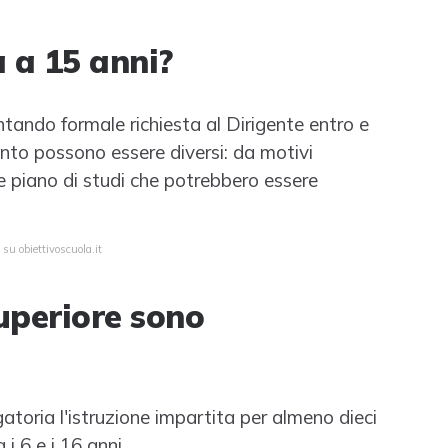
a a 15 anni?
entando formale richiesta al Dirigente entro e
mento possono essere diversi: da motivi
are piano di studi che potrebbero essere
su obiettivoscuola.it
uperiore sono
gatoria l'istruzione impartita per almeno dieci
i 6 e i 16 anni.