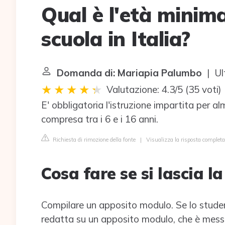
Qual è l'età minima
scuola in Italia?
Domanda di: Mariapia Palumbo
| Ul
Valutazione: 4.3/5
(
35 voti
)
E' obbligatoria l'istruzione impartita per al
compresa tra i 6 e i 16 anni.
Richiesta di rimozione della fonte
|
Visualizza la risposta completa
Cosa fare se si lascia l
Compilare un apposito modulo. Se lo studente
redatta su un apposito modulo, che è messo