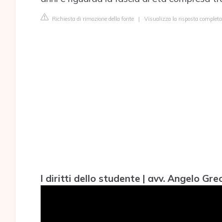
Richiesta di rimozione della fonte
|
Visualizza la risposta completa 
I diritti dello studente | avv. Angelo Gre