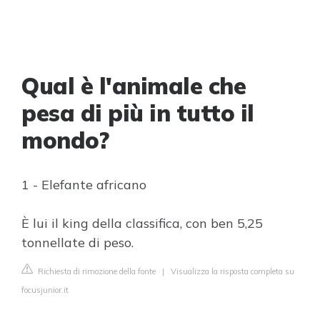
Qual è l'animale che
pesa di più in tutto il
mondo?
1 - Elefante africano
È lui il king della classifica, con ben 5,25
tonnellate di peso.
Richiesta di rimozione della fonte
|
Visualizza la risposta completa su
focusjunior.it