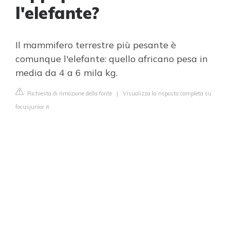
l'elefante?
Il mammifero terrestre più pesante è
comunque l'elefante: quello africano pesa in
media da 4 a 6 mila kg.
Richiesta di rimozione della fonte
|
Visualizza la risposta completa su
focusjunior.it