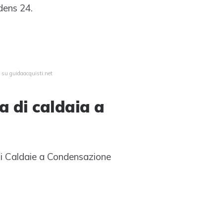
dens 24.
 su guidaacquisti.net
a di caldaia a
 di Caldaie a Condensazione