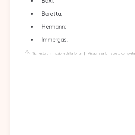
Baxi;
Beretta;
Hermann;
Immergas.
Richiesta di rimozione della fonte
|
Visualizza la risposta completa