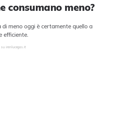
che consumano meno?
ma di meno oggi è certamente quello a
efficiente.
 su irenlucegas.it