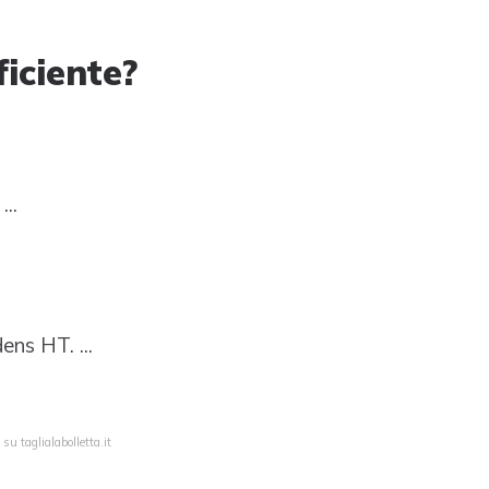
ficiente?
..
ns HT. ...
su taglialabolletta.it