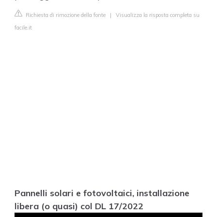
Richiesta di rimozione della fonte
|
Visualizza la risposta completa su
facile.it
Pannelli solari e fotovoltaici, installazione
libera (o quasi) col DL 17/2022