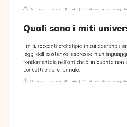
Richiesta di rimozione della fonte
|
Visualizza la risposta completa
Quali sono i miti univer
I miti, racconti archetipici in cui operano i
leggi dell'esistenza, espresse in un linguag
fondamentale nell'antichità, in quanto non e
concetti e delle formule.
Richiesta di rimozione della fonte
|
Visualizza la risposta completa