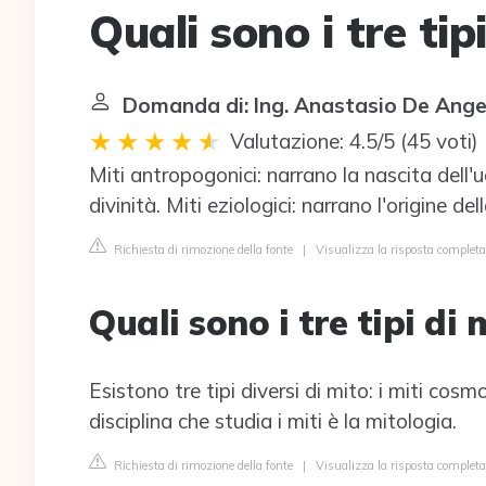
Quali sono i tre tip
Domanda di: Ing. Anastasio De Ange
Valutazione: 4.5/5
(
45 voti
)
Miti antropogonici: narrano la nascita dell'u
divinità. Miti eziologici: narrano l'origine de
Richiesta di rimozione della fonte
|
Visualizza la risposta complet
Quali sono i tre tipi di 
Esistono tre tipi diversi di mito: i miti cosmog
disciplina che studia i miti è la mitologia.
Richiesta di rimozione della fonte
|
Visualizza la risposta completa