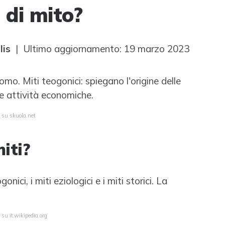
i di mito?
lis
| Ultimo aggiornamento: 19 marzo 2023
omo. Miti teogonici: spiegano l'origine delle
lle attività economiche.
a su skuola.net
miti?
onici, i miti eziologici e i miti storici. La
 su it.wikipedia.org