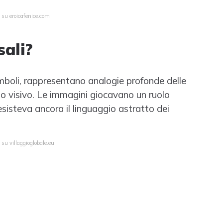
 su eroicafenice.com
sali?
 simboli, rappresentano analogie profonde delle
gio visivo. Le immagini giocavano un ruolo
sisteva ancora il linguaggio astratto dei
 su villaggioglobale.eu