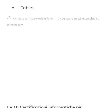
Tablet.
Richiesta di rimozione della fonte
|
Visualizza la risposta completa su
it.indeed.com
Le 10 Certificazioni Informatiche più