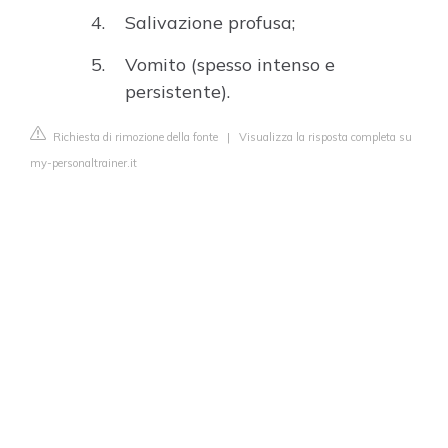
Salivazione profusa;
Vomito (spesso intenso e
persistente).
Richiesta di rimozione della fonte
|
Visualizza la risposta completa su
my-personaltrainer.it