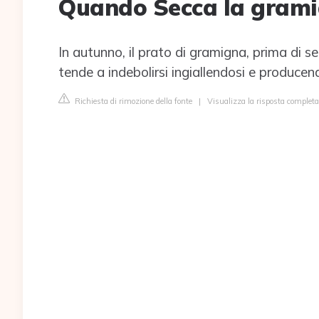
Quando Secca la gram
In autunno, il prato di gramigna, prima di 
tende a indebolirsi ingiallendosi e producend
Richiesta di rimozione della fonte
|
Visualizza la risposta completa