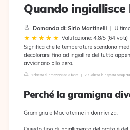
Quando ingiallisce
Domanda di: Sirio Martinelli
| Ultimo
Valutazione: 4.8/5
(
64 voti
)
Significa che le temperature scendono medi
decolorarsi fino ad ingiallire del tutto appe
avvicinano allo zero.
Richiesta di rimozione della fonte
|
Visualizza la risposta complet
Perché la gramigna div
Gramigna e Macroterme in dormienza.
Questo tipo di ingiallimento del prato è de