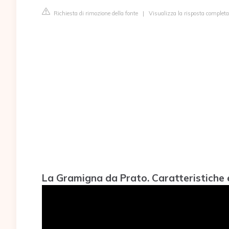
Richiesta di rimozione della fonte
|
Visualizza la risposta completa
La Gramigna da Prato. Caratteristiche