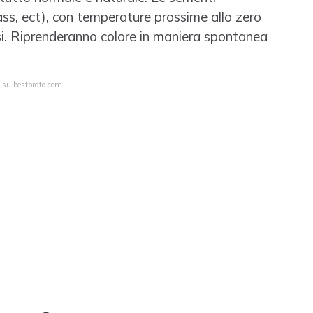
s, ect), con temperature prossime allo zero
si. Riprenderanno colore in maniera spontanea
a su bestprato.com