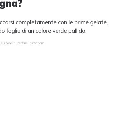
igna?
seccarsi completamente con le prime gelate,
o foglie di un colore verde pallido.
 su consigliperfareilprato.com