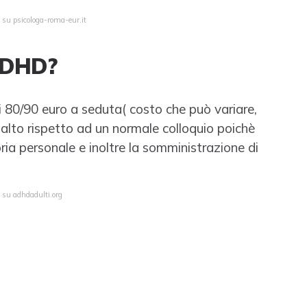
 su psicologa-roma-eur.it
ADHD?
di 80/90 euro a seduta( costo che può variare,
ù alto rispetto ad un normale colloquio poichè
oria personale e inoltre la somministrazione di
 su adhdadulti.org