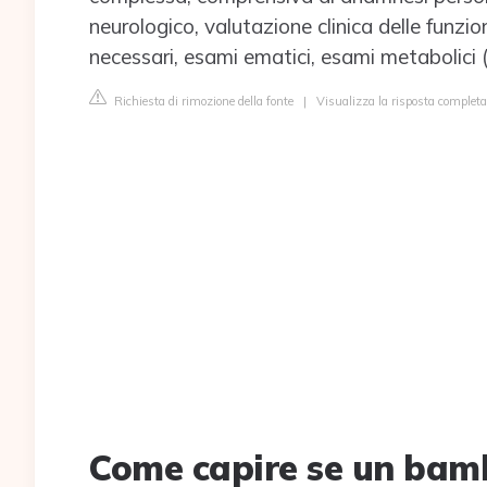
neurologico, valutazione clinica delle funzion
necessari, esami ematici, esami metabolici (
Richiesta di rimozione della fonte
|
Visualizza la risposta compl
Come capire se un bam