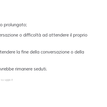
po prolungato;
ersazione o difficoltà ad attendere il proprio
endere la fine della conversazione o della
ovrebbe rimanere seduti.
 su uppa.it