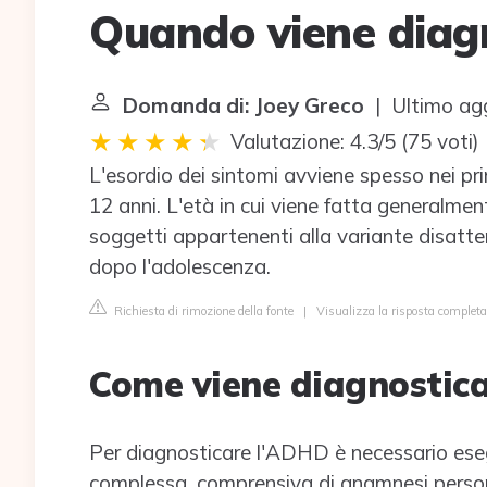
Quando viene dia
Domanda di: Joey Greco
| Ultimo ag
Valutazione: 4.3/5
(
75 voti
)
L'esordio dei sintomi avviene spesso nei p
12 anni. L'età in cui viene fatta generalmente
soggetti appartenenti alla variante disatte
dopo l'adolescenza.
Richiesta di rimozione della fonte
|
Visualizza la risposta compl
Come viene diagnostic
Per diagnosticare l'ADHD è necessario ese
complessa, comprensiva di anamnesi persona