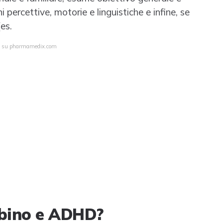
i percettive, motorie e linguistiche e infine, se
es.
eta su pharmamedix.com
bino e ADHD?