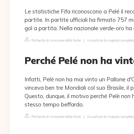
Le statistiche Fifa riconoscono a Pelé il reco
partite. In partite ufficiali ha firmato 757
gol a partita. Nella nazionale verde-oro ha
Richiesta di rimozione della fonte
|
Visualizza la risposta completa
Perché Pelé non ha vint
Infatti, Pelè non ha mai vinto un Pallone 
vinceva ben tre Mondiali col suo Brasile, il p
Questo, dunque, il motivo perché Pelè non h
stesso tempo beffardo.
Richiesta di rimozione della fonte
|
Visualizza la risposta completa