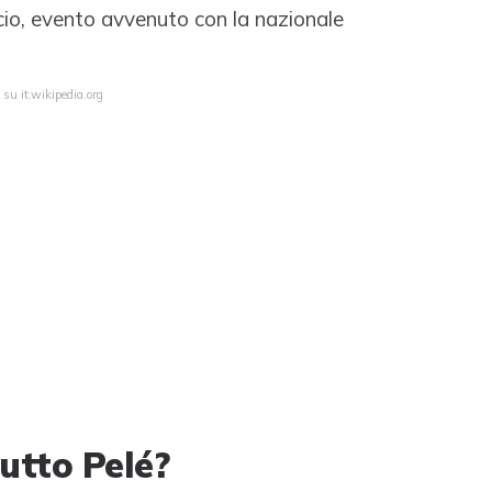
cio, evento avvenuto con la nazionale
 su it.wikipedia.org
tutto Pelé?