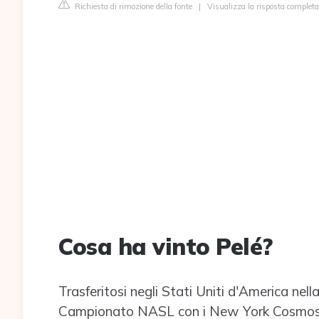
Richiesta di rimozione della fonte
|
Visualizza la risposta complet
Cosa ha vinto Pelé?
Trasferitosi negli Stati Uniti d'America nell
Campionato NASL con i New York Cosmos. È