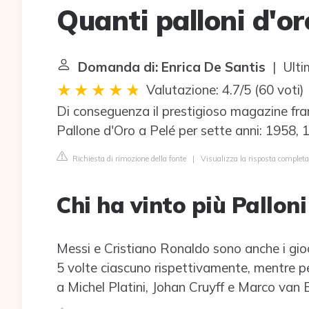
Quanti palloni d'or
Domanda di: Enrica De Santis
| Ulti
Valutazione: 4.7/5
(
60 voti
)
Di conseguenza il prestigioso magazine fr
Pallone d'Oro a Pelé per sette anni: 1958,
Richiesta di rimozione della fonte
|
Visualizza la risposta completa
Chi ha vinto più Palloni
Messi e Cristiano Ronaldo sono anche i gioca
5 volte ciascuno rispettivamente, mentre pe
a Michel Platini, Johan Cruyff e Marco van 