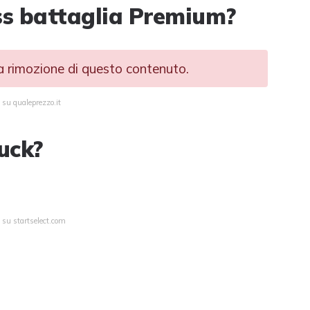
ss battaglia Premium?
la rimozione di questo contenuto.
 su qualeprezzo.it
uck?
 su startselect.com