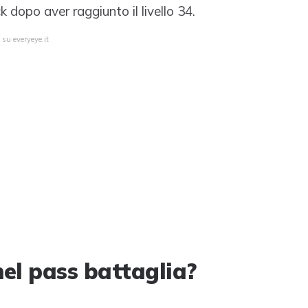
ck dopo aver raggiunto il livello 34.
 su everyeye.it
el pass battaglia?