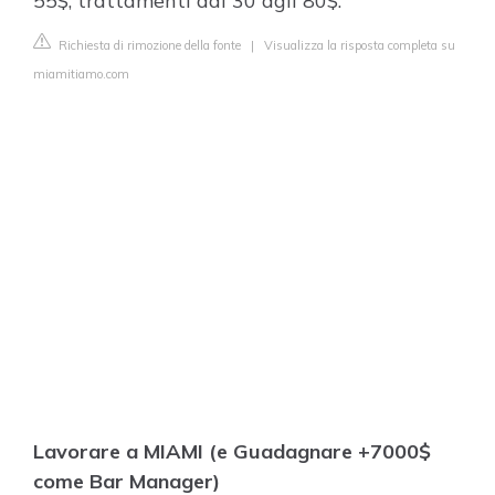
55$, trattamenti dai 30 agli 80$.
Richiesta di rimozione della fonte
|
Visualizza la risposta completa su
miamitiamo.com
Lavorare a MIAMI (e Guadagnare +7000$
come Bar Manager)