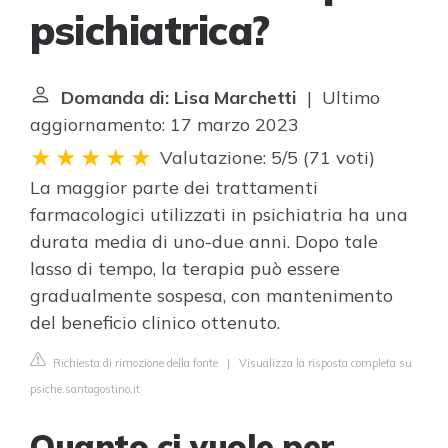
psichiatrica?
Domanda di: Lisa Marchetti
| Ultimo
aggiornamento: 17 marzo 2023
Valutazione: 5/5
(
71 voti
)
La maggior parte dei trattamenti
farmacologici utilizzati in psichiatria ha una
durata media di uno-due anni. Dopo tale
lasso di tempo, la terapia può essere
gradualmente sospesa, con mantenimento
del beneficio clinico ottenuto.
Richiesta di rimozione della fonte
|
Visualizza la risposta completa su
psiche.santagostino.it
Quanto ci vuole per