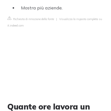
Mostra più aziende.
Richiesta di rimozione della fonte
|
Visualizza la risposta completa su
it.indeed.com
Quante ore lavora un