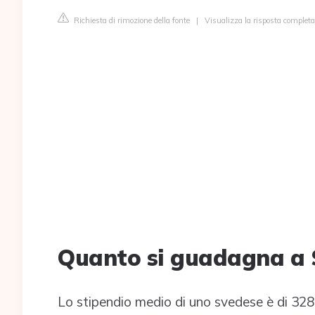
Richiesta di rimozione della fonte
|
Visualizza la risposta comple
Quanto si guadagna a 
Lo stipendio medio di uno svedese è di 328