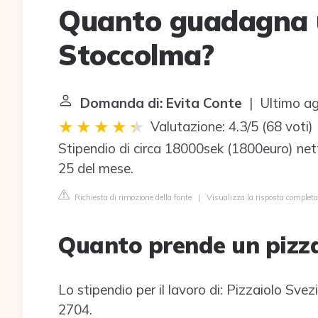
Quanto guadagna u
Stoccolma?
Domanda di: Evita Conte
| Ultimo ag
Valutazione: 4.3/5
(
68 voti
)
Stipendio di circa 18000sek (1800euro) nett
25 del mese.
Richiesta di rimozione della fonte
|
Visualizza la risposta completa
Quanto prende un pizza
Lo stipendio per il lavoro di: Pizzaiolo S
2704.