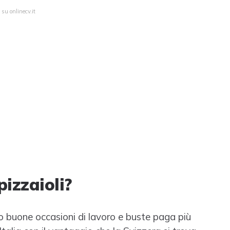
 su onlinecv.it
pizzaioli?
no buone occasioni di lavoro e buste paga più