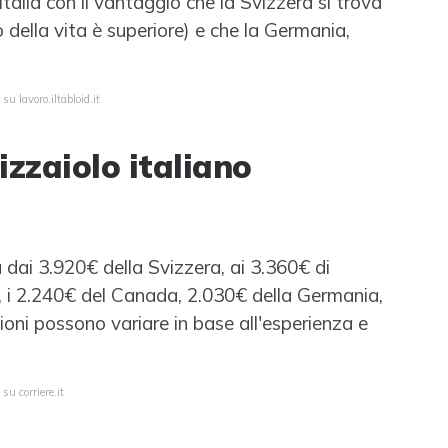
 Italia con il vantaggio che la Svizzera si trova
o della vita è superiore) e che la Germania,
su lavoro.iltabloid.it
zzaiolo italiano
a dai 3.920€ della Svizzera, ai 3.360€ di
, i 2.240€ del Canada, 2.030€ della Germania,
ioni possono variare in base all'esperienza e
su corriere.it