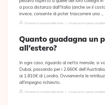
pesanti rispetto a quelle dei loro colleghi in
a poca distanza dall'Italia (anche se il cost
invece, consente di poter trascorrere una ...
Richiesta di rimozione della fonte
|
Visualizza la risposta completa 
Quanto guadagna un pi
all'estero?
In ogni caso, riguardo al netto mensile, si v
Dubai, passando per i 2.660€ dell'Australia
ai 1.810€ di Londra. Ovviamente le retribuz
all'impegno richiesto.
Richiesta di rimozione della fonte
|
Visualizza la risposta completa 