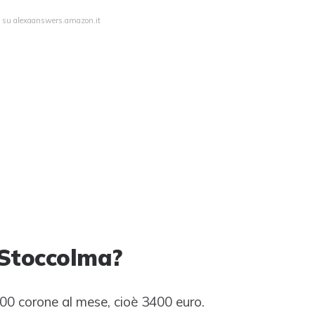
ta su alexaanswers.amazon.it
Stoccolma?
00 corone al mese, cioè 3400 euro.