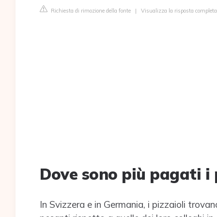
Richiesta di rimozione della fonte
|
Visualizza la risposta completa
Dove sono più pagati i 
In Svizzera e in Germania, i pizzaioli trova