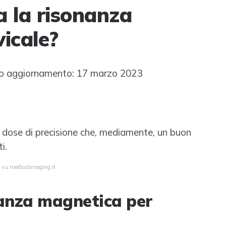
 la risonanza
icale?
o aggiornamento: 17 marzo 2023
a dose di precisione che, mediamente, un buon
i.
a su medicalimaging.it
anza magnetica per