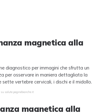
onanza magnetica alla
e diagnostico per immagini che sfrutta un
a per osservare in maniera dettagliata la
sette vertebre cervicali, i dischi e il midollo.
 su salute.paginebianche.it
nanza magnetica alla