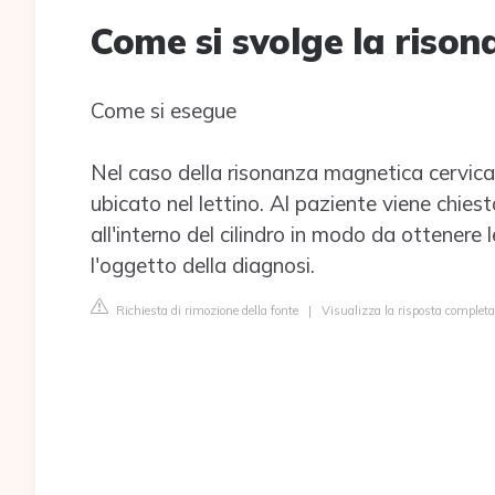
Come si svolge la rison
Come si esegue
Nel caso della risonanza magnetica cervical
ubicato nel lettino. Al paziente viene chies
all'interno del cilindro in modo da ottenere
l'oggetto della diagnosi.
Richiesta di rimozione della fonte
|
Visualizza la risposta completa s