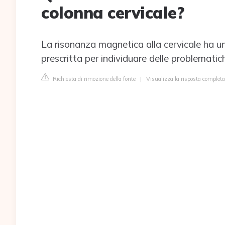
colonna cervicale?
La risonanza magnetica alla cervicale ha u
prescritta per individuare delle problematich
Richiesta di rimozione della fonte
|
Visualizza la risposta comple