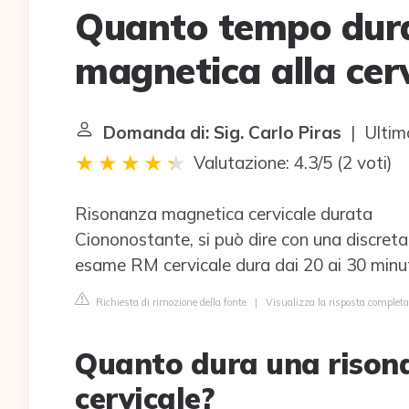
Quanto tempo dura
magnetica alla cerv
Domanda di: Sig. Carlo Piras
| Ultim
Valutazione: 4.3/5
(
2 voti
)
Risonanza magnetica cervicale durata
Ciononostante, si può dire con una discret
esame RM cervicale dura dai 20 ai 30 minut
Richiesta di rimozione della fonte
|
Visualizza la risposta complet
Quanto dura una rison
cervicale?