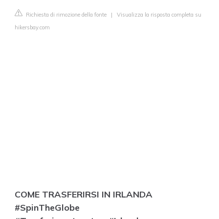
Richiesta di rimozione della fonte
|
Visualizza la risposta completa su
hikersbay.com
COME TRASFERIRSI IN IRLANDA
#SpinTheGlobe