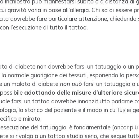
a inchiostro può manifestarsi subito o a distanza di gi
ui gravità varia in base all’allergia. Chi sa di essere
sato dovrebbe fare particolare attenzione, chiedendo 
on l’esecuzione di tutto il tattoo.
ato di diabete non dovrebbe farsi un tatuaggio o un p
a normale guarigione dei tessuti, esponendo la perso
che un malato di diabete
non può
farsi un tatuaggio o u
 possibile
adottando delle misure d’ulteriore sicur
vuole farsi un tattoo dovrebbe innanzitutto parlarne c
gia, lo storico del paziente e il modo in cui lui/lei g
ecifico e mirato.
l’esecuzione del tatuaggio, è fondamentale (ancor più d
te si rivolga a un tattoo studio serio, che segue tutt