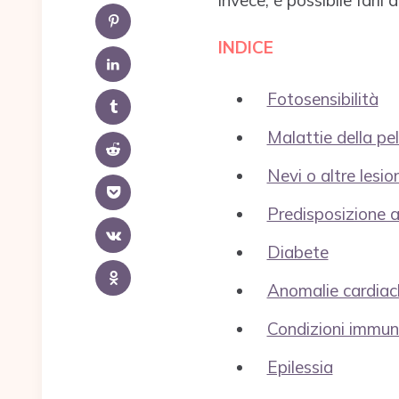
invece, è possibile farli
INDICE
Fotosensibilità
Malattie della pel
Nevi o altre lesi
Predisposizione a
Diabete
Anomalie cardiac
Condizioni immuno
Epilessia