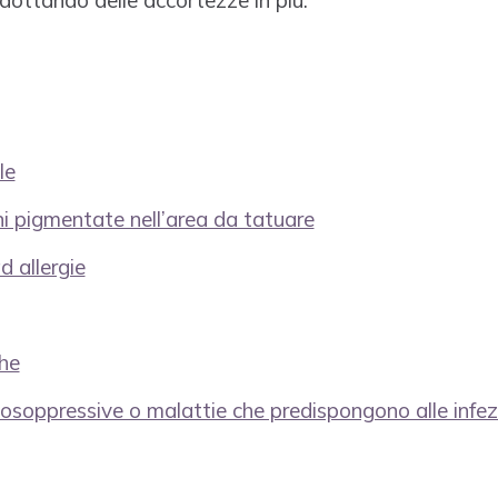
 adottando delle accortezze in più.
le
oni pigmentate nell’area da tatuare
d allergie
he
soppressive o malattie che predispongono alle infez