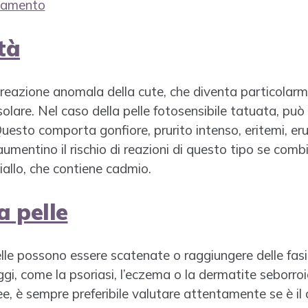
ttamento
tà
 reazione anomala della cute, che diventa particolarm
solare. Nel caso della pelle fotosensibile tatuata, può
Questo comporta gonfiore, prurito intenso, eritemi, er
aumentino il rischio di reazioni di questo tipo se comb
giallo, che contiene cadmio.
a pelle
lle possono essere scatenate o raggiungere delle fasi
gi, come la psoriasi, l’eczema o la dermatite seborroic
, è sempre preferibile valutare attentamente se è il 