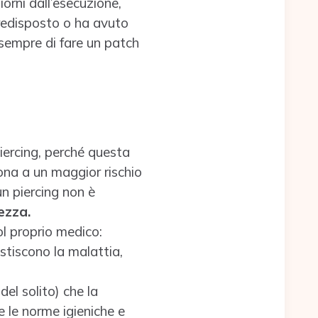
orni dall’esecuzione,
 predisposto o ha avuto
sempre di fare un patch
iercing, perché questa
na a un maggior rischio
n piercing non è
ezza.
ol proprio medico:
estiscono la malattia,
el solito) che la
e le norme igieniche e