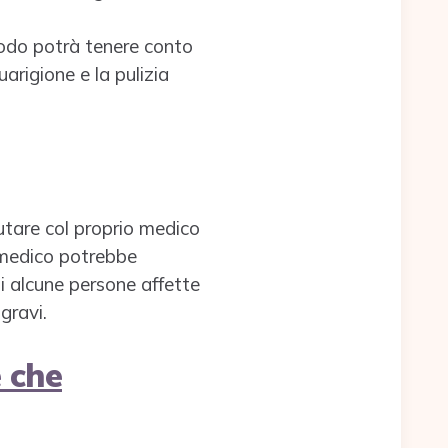
 modo potrà tenere conto
uarigione e la pulizia
utare col proprio medico
l medico potrebbe
 di alcune persone affette
gravi.
 che