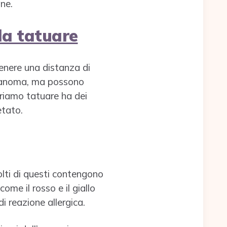
ne.
da tatuare
enere una distanza di
melanoma, ma possono
eriamo tatuare ha dei
etato.
olti di questi contengono
ome il rosso e il giallo
di reazione allergica.