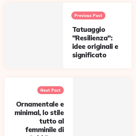
Post
navigation
Previous Post
Tatuaggio
"Resilienza":
idee originali e
significato
Next Post
Ornamentale e
minimal, lo stile
tutto al
femminile di