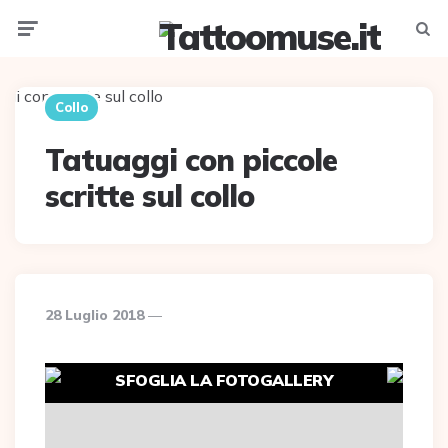
Menu
Searc
Collo
Tatuaggi con piccole
scritte sul collo
28 Luglio 2018
SFOGLIA LA FOTOGALLERY