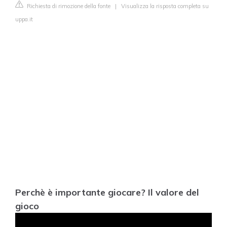
Richiesta di rimozione della fonte
|
Visualizza la risposta completa su
uppa.it
Perchè è importante giocare? Il valore del
gioco