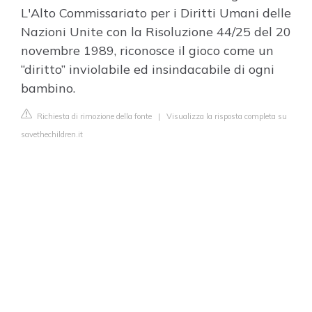
L'Alto Commissariato per i Diritti Umani delle
Nazioni Unite con la Risoluzione 44/25 del 20
novembre 1989, riconosce il gioco come un
“diritto” inviolabile ed insindacabile di ogni
bambino.
Richiesta di rimozione della fonte
|
Visualizza la risposta completa su
savethechildren.it