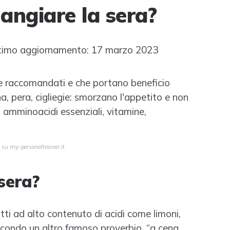
angiare la sera?
timo aggiornamento: 17 marzo 2023
e raccomandati e che portano beneficio
a, pera, cigliegie: smorzano l'appetito e non
di amminoacidi essenziali, vitamine,
 su my-personaltrainer.it
 sera?
utti ad alto contenuto di acidi come limoni,
econdo un altro famoso proverbio, “a cena