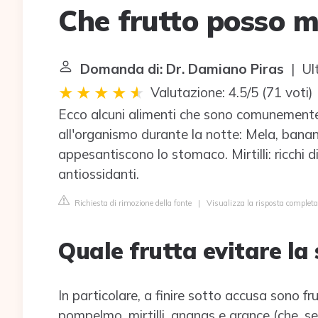
Che frutto posso m
Domanda di: Dr. Damiano Piras
| Ul
Valutazione: 4.5/5
(
71 voti
)
Ecco alcuni alimenti che sono comunement
all'organismo durante la notte: Mela, banan
appesantiscono lo stomaco. Mirtilli: ricchi 
antiossidanti.
Richiesta di rimozione della fonte
|
Visualizza la risposta completa
Quale frutta evitare la
In particolare, a finire sotto accusa sono fr
pompelmo, mirtilli, ananas e arance (che, s