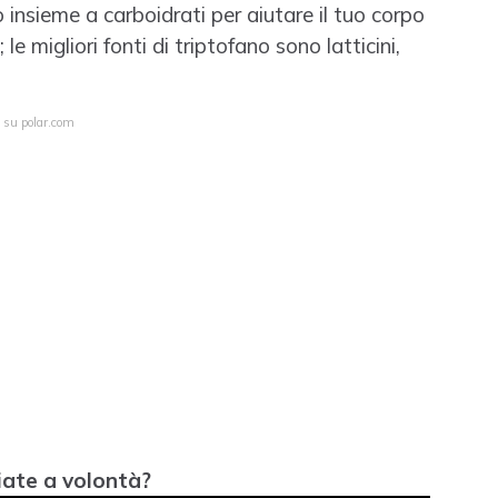
 insieme a carboidrati per aiutare il tuo corpo
le migliori fonti di triptofano sono latticini,
a su polar.com
iate a volontà?