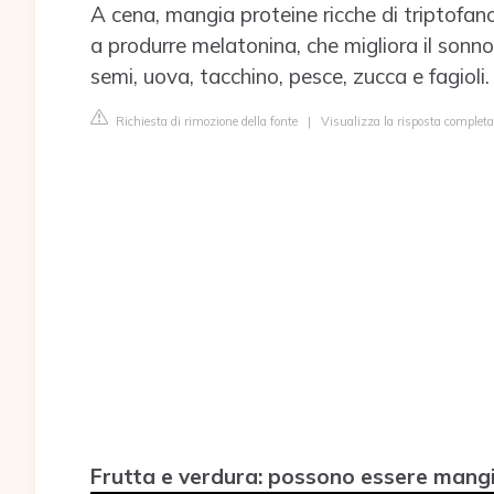
A cena, mangia proteine ricche di triptofano
a produrre melatonina, che migliora il sonno; 
semi, uova, tacchino, pesce, zucca e fagioli.
Richiesta di rimozione della fonte
|
Visualizza la risposta complet
Frutta e verdura: possono essere mang