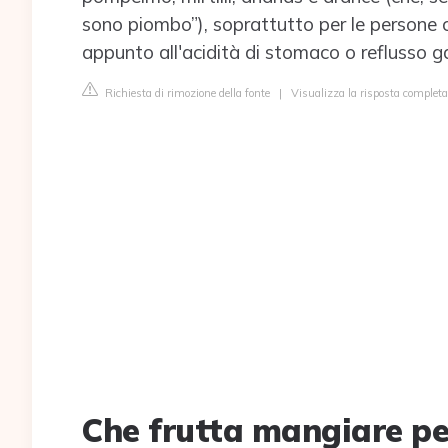
sono piombo”), soprattutto per le persone ch
appunto all'acidità di stomaco o reflusso ga
Richiesta di rimozione della fonte
|
Visualizza la risposta comple
Che frutta mangiare pe