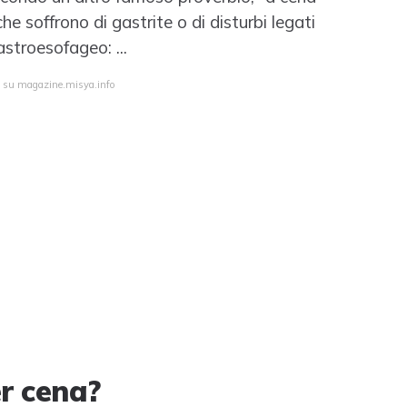
e soffrono di gastrite o di disturbi legati
stroesofageo: ...
ta su magazine.misya.info
r cena?