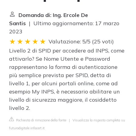
Domanda di: Ing. Ercole De
Santis
| Ultimo aggiornamento: 17 marzo
2023
Valutazione: 5/5
(
25 voti
)
Livello 2 di SPID per accedere ad INPS, come
attivarlo? Se Nome Utente e Password
rappresentano la forma di autenticazione
più semplice prevista per SPID, detta di
livello 1, per alcuni portali online, come ad
esempio My INPS, è necessario abilitare un
livello di sicurezza maggiore, il cosiddetto
livello 2.
Richiesta di rimozione della fonte
|
Visualizza la risposta completa su
futurodigitale.infocert.it