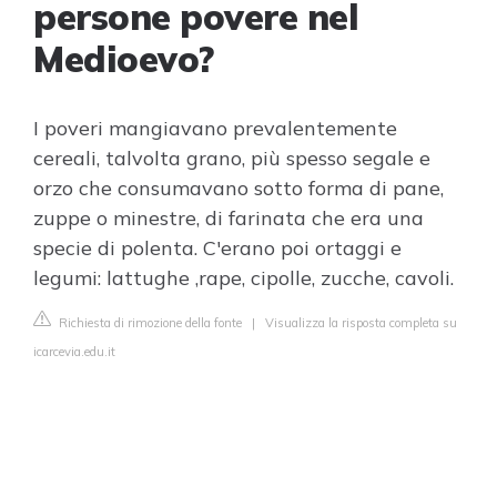
persone povere nel
Medioevo?
I poveri mangiavano prevalentemente
cereali, talvolta grano, più spesso segale e
orzo che consumavano sotto forma di pane,
zuppe o minestre, di farinata che era una
specie di polenta. C'erano poi ortaggi e
legumi: lattughe ,rape, cipolle, zucche, cavoli.
Richiesta di rimozione della fonte
|
Visualizza la risposta completa su
icarcevia.edu.it