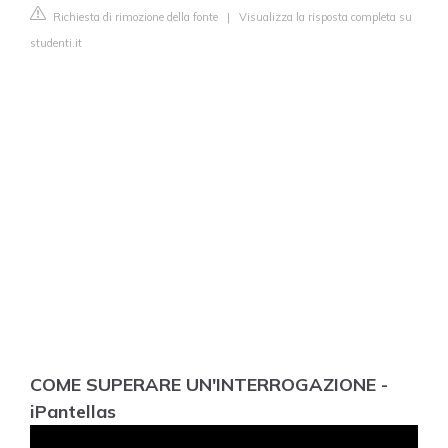
Richiesta di rimozione della fonte
|
Visualizza la risposta completa su
studenti.it
COME SUPERARE UN'INTERROGAZIONE -
iPantellas