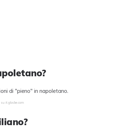
napoletano?
zioni di "pieno" in napoletano.
 su it.glosbe.com
iliano?