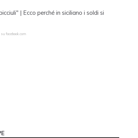
cciuli" | Ecco perché in siciliano i soldi si
a su facebook.com
PE