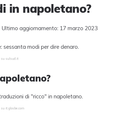
di in napoletano?
Ultimo aggiornamento: 17 marzo 2023
sessanta modi per dire denaro.
 su sulsud.it
 napoletano?
traduzioni di "ricco" in napoletano.
 su it.glosbe.com