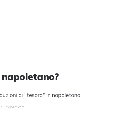
n napoletano?
raduzioni di "tesoro" in napoletano.
 su it.glosbe.com