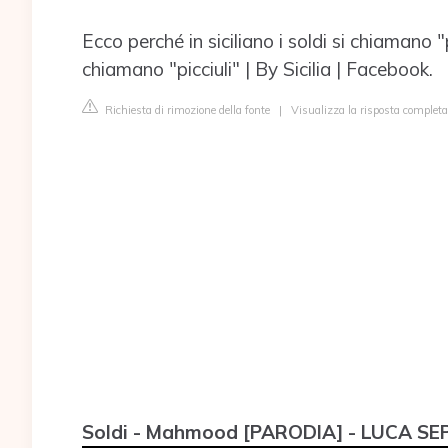
Ecco perché in siciliano i soldi si chiamano "pi
chiamano "picciuli" | By Sicilia | Facebook.
Richiesta di rimozione della fonte
|
Visualizza la risposta complet
Soldi - Mahmood [PARODIA] - LUCA SE