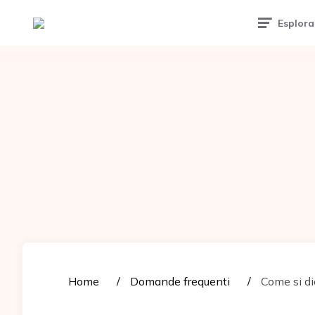
Tattoomuse.it
Esplora
Home
Domande frequenti
Come si di