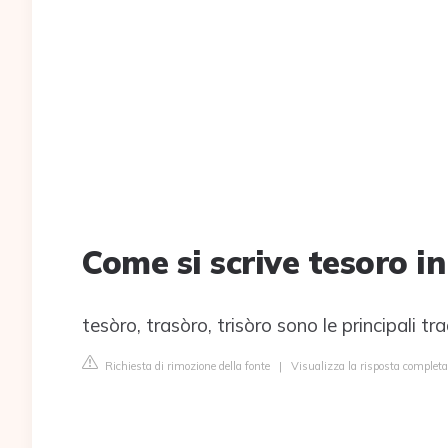
Come si scrive tesoro i
tesòro, trasòro, trisòro sono le principali t
Richiesta di rimozione della fonte
|
Visualizza la risposta completa