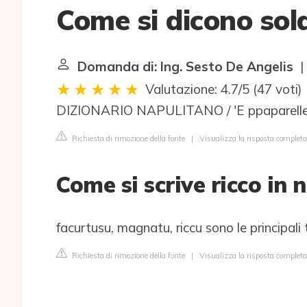
Come si dicono sol
Domanda di: Ing. Sesto De Angelis
| 
Valutazione: 4.7/5
(
47 voti
)
DIZIONARIO NAPULITANO / 'E ppaparelle: 
Richiesta di rimozione della fonte
|
Visualizza la risposta completa
Come si scrive ricco in
facurtusu, magnatu, riccu sono le principali 
Richiesta di rimozione della fonte
|
Visualizza la risposta completa