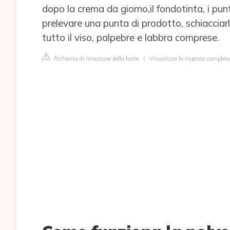
dopo la crema da giorno,il fondotinta, i punt
prelevare una punta di prodotto, schiacciar
tutto il viso, palpebre e labbra comprese.
Richiesta di rimozione della fonte
|
Visualizza la risposta completa