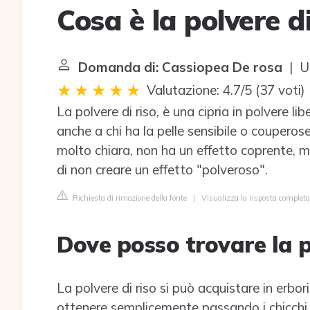
Cosa è la polvere di
Domanda di: Cassiopea De rosa
| Ul
Valutazione: 4.7/5
(
37 voti
)
La polvere di riso, è una cipria in polvere li
anche a chi ha la pelle sensibile o couperose
molto chiara, non ha un effetto coprente, 
di non creare un effetto "polveroso".
Richiesta di rimozione della fonte
|
Visualizza la risposta complet
Dove posso trovare la p
La polvere di riso si può acquistare in erbo
ottenere semplicemente passando i chicchi d