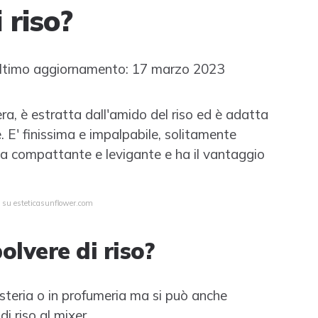
 riso?
timo aggiornamento: 17 marzo 2023
bera, è estratta dall'amido del riso ed è adatta
. E' finissima e impalpabile, solitamente
ma compattante e levigante e ha il vantaggio
a su esteticasunflower.com
olvere di riso?
risteria o in profumeria ma si può anche
i riso al mixer.