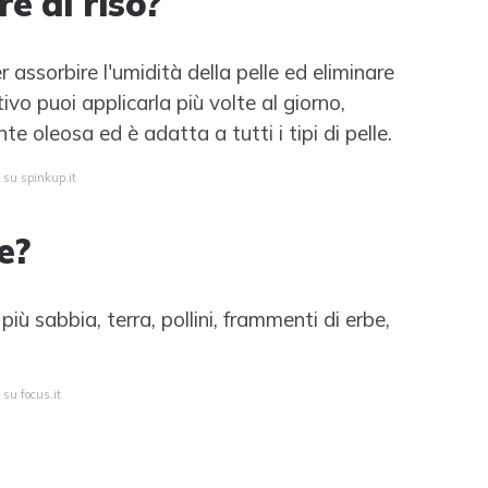
e di riso?
 assorbire l'umidità della pelle ed eliminare
ivo puoi applicarla più volte al giorno,
e oleosa ed è adatta a tutti i tipi di pelle.
 su spinkup.it
e?
iù sabbia, terra, pollini, frammenti di erbe,
 su focus.it