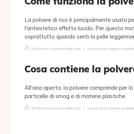
Come funziona la polver
La polvere di riso è principalmente usata per
l'antiestetico effetto lucido. Per questo mot
soprattutto quando senti la pelle leggerment
Richiesta di rimozione della fonte
|
Visualizza la risposta completa
Cosa contiene la polver
All'aria aperta, la polvere comprende per lo p
particelle di smog e di materie plastiche.
Richiesta di rimozione della fonte
|
Visualizza la risposta completa