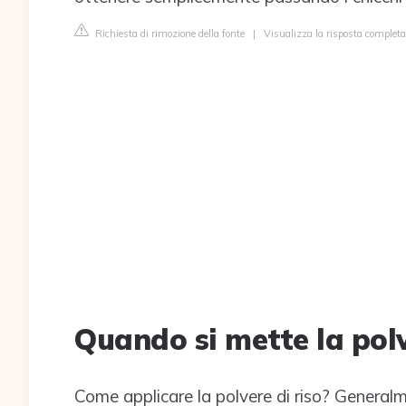
Richiesta di rimozione della fonte
|
Visualizza la risposta completa
Quando si mette la polv
Come applicare la polvere di riso? Generalm