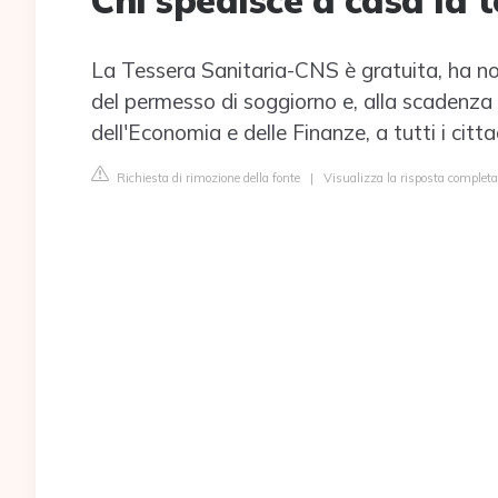
Chi spedisce a casa la 
La Tessera Sanitaria-CNS è gratuita, ha nor
del permesso di soggiorno e, alla scadenza 
dell'Economia e delle Finanze, a tutti i citta
Richiesta di rimozione della fonte
|
Visualizza la risposta completa