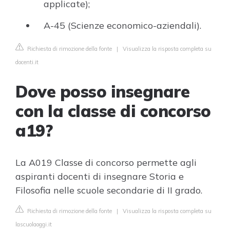
applicate);
A-45 (Scienze economico-aziendali).
Richiesta di rimozione della fonte
|
Visualizza la risposta completa su
docenti.it
Dove posso insegnare
con la classe di concorso
a19?
La A019 Classe di concorso permette agli
aspiranti docenti di insegnare Storia e
Filosofia nelle scuole secondarie di II grado.
Richiesta di rimozione della fonte
|
Visualizza la risposta completa su
lascuolaoggi.it